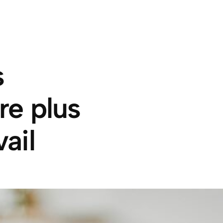
s
re plus
vail