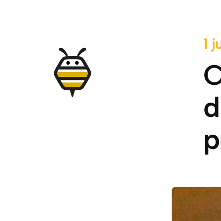
1 j
C
d
p