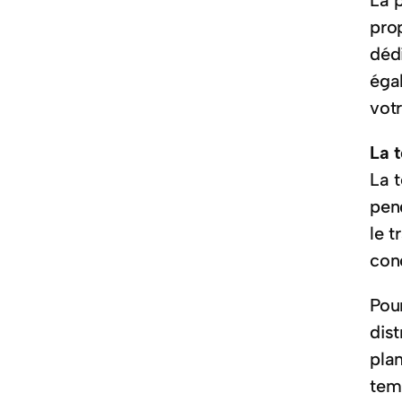
La p
prop
dédi
égal
vot
La 
La 
pen
le t
con
Pour
dist
plan
tem